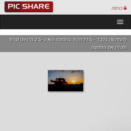
כניסה
Togg
navi
להמחשה בלבד - גודל הקיר בתמונה הוא כ-2.5 מ' ניתן לגרור
ולהזיז את התמונה