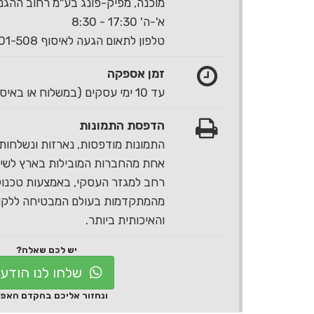
מוכנה, מפיק-פונג בע"מ רחוב ההגנה 40 ראשון לצי
א'-ה' 17:30 - 8:30
טלפון לתאום הגעה לאיסוף 1-700-501-508
זמן אספקה
עד 10 ימי עסקים (במשלוח או באיסוף עצמי)
הדפסת התמונות
התמונות מודפסות, נארזות ונשלחות 
אחת מהחברות המובילות בארץ לשירו
רחב למגזר העסקי, באמצעות טכנול
מהמתקדמות בעולם המבטיחה ללקוח
והאיכותית ביותר.
יש לכם שאלה?
שלחו לנו הודע
ונחזור אליכם בהקדם האפ