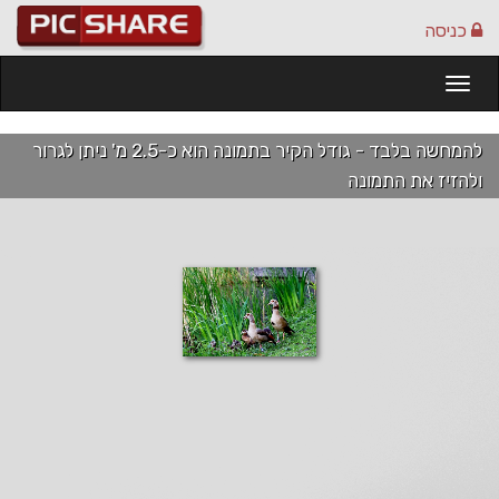
כניסה
Togg
navi
להמחשה בלבד - גודל הקיר בתמונה הוא כ-2.5 מ' ניתן לגרור
ולהזיז את התמונה