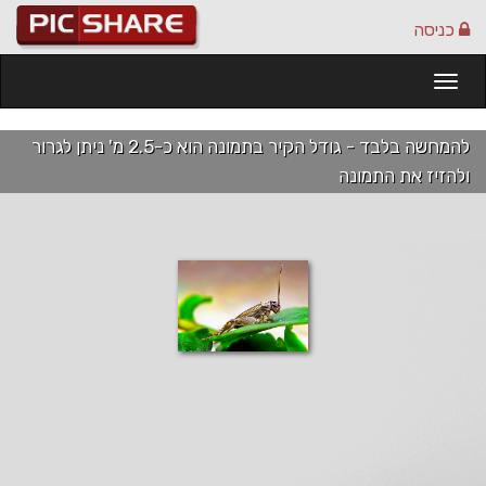
כניסה
Togg
navi
להמחשה בלבד - גודל הקיר בתמונה הוא כ-2.5 מ' ניתן לגרור
ולהזיז את התמונה