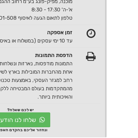
מוכנה, מפיק-פונג בע"מ רחוב ההגנה 40 ראשון לצי
א'-ה' 17:30 - 8:30
טלפון לתאום הגעה לאיסוף 1-700-501-508
זמן אספקה
עד 10 ימי עסקים (במשלוח או באיסוף עצמי)
הדפסת התמונות
התמונות מודפסות, נארזות ונשלחות 
אחת מהחברות המובילות בארץ לשירו
רחב למגזר העסקי, באמצעות טכנול
מהמתקדמות בעולם המבטיחה ללקוח
והאיכותית ביותר.
יש לכם שאלה?
שלחו לנו הודע
ונחזור אליכם בהקדם האפ