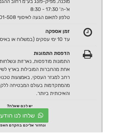
מוכנה, מפיק-פונג בע"מ רחוב ההגנה 40 ראשון לצי
א'-ה' 17:30 - 8:30
טלפון לתאום הגעה לאיסוף 1-700-501-508
זמן אספקה
עד 10 ימי עסקים (במשלוח או באיסוף עצמי)
הדפסת התמונות
התמונות מודפסות, נארזות ונשלחות 
אחת מהחברות המובילות בארץ לשירו
רחב למגזר העסקי, באמצעות טכנול
מהמתקדמות בעולם המבטיחה ללקוח
והאיכותית ביותר.
יש לכם שאלה?
שלחו לנו הודע
ונחזור אליכם בהקדם האפ