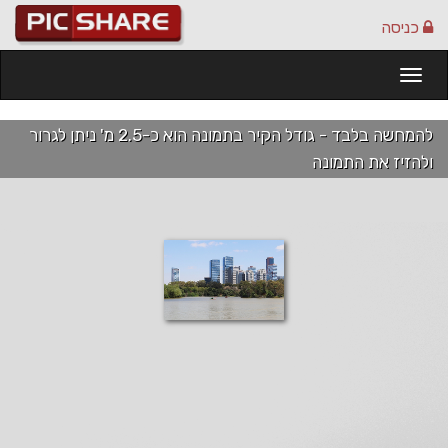
כניסה
Togg
navi
להמחשה בלבד - גודל הקיר בתמונה הוא כ-2.5 מ' ניתן לגרור
ולהזיז את התמונה