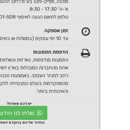
מוכנה, מפיק-פונג בע"מ רחוב ההגנה 40 ראשון לצי
א'-ה' 17:30 - 8:30
טלפון לתאום הגעה לאיסוף 1-700-501-508
זמן אספקה
עד 10 ימי עסקים (במשלוח או באיסוף עצמי)
הדפסת התמונות
התמונות מודפסות, נארזות ונשלחות 
אחת מהחברות המובילות בארץ לשירו
רחב למגזר העסקי, באמצעות טכנול
מהמתקדמות בעולם המבטיחה ללקוח
והאיכותית ביותר.
יש לכם שאלה?
שלחו לנו הודע
ונחזור אליכם בהקדם האפ