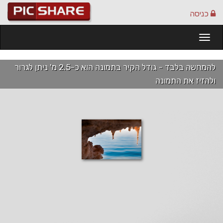
כניסה
Togg
navi
להמחשה בלבד - גודל הקיר בתמונה הוא כ-2.5 מ' ניתן לגרור
ולהזיז את התמונה