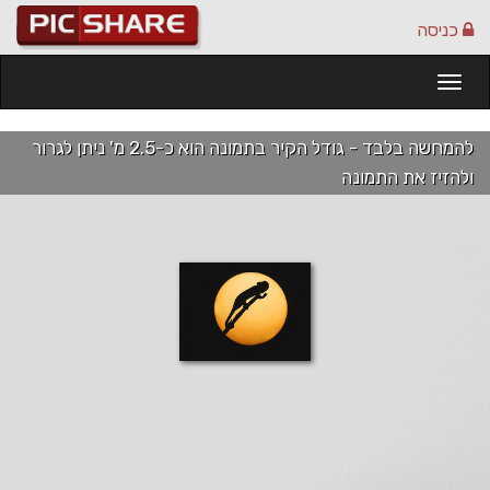
כניסה
Togg
navi
להמחשה בלבד - גודל הקיר בתמונה הוא כ-2.5 מ' ניתן לגרור
ולהזיז את התמונה