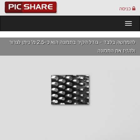
כניסה
Togg
navi
להמחשה בלבד - גודל הקיר בתמונה הוא כ-2.5 מ' ניתן לגרור
ולהזיז את התמונה