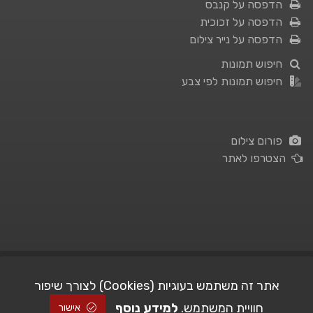
הדפסה על קנבס
הדפסה על זכוכית
הדפסה על נייר צילום
חיפוש תמונות
חיפוש תמונות לפי צבע
פורום צילום
הצטרפו לאתר
תנאי השימוש
|
מדיניות פרטיות
אתר זה משתמש בעוגיות (Cookies) לצורך שיפור
חוויית המשתמש.
למידע נוסף
| Picshare.co.il - כל הזכויות שמורות
STUDIO101
© All Rights Reserved |
אישור