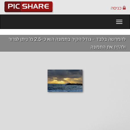
כניסה
Togg
navi
להמחשה בלבד - גודל הקיר בתמונה הוא כ-2.5 מ' ניתן לגרור
ולהזיז את התמונה