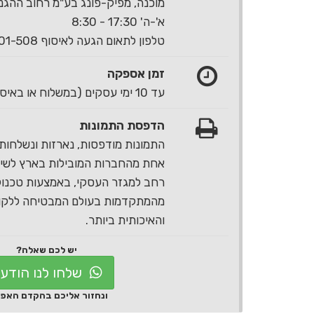
מוכנה, מפיק-פונג בע"מ רחוב ההגנה 40 ראשון לצי
א'-ה' 17:30 - 8:30
טלפון לתאום הגעה לאיסוף 1-700-501-508
זמן אספקה
עד 10 ימי עסקים (במשלוח או באיסוף עצמי)
הדפסת התמונות
התמונות מודפסות, נארזות ונשלחות 
אחת מהחברות המובילות בארץ לשירו
רחב למגזר העסקי, באמצעות טכנול
מהמתקדמות בעולם המבטיחה ללקוח
והאיכותית ביותר.
יש לכם שאלה?
שלחו לנו הודע
ונחזור אליכם בהקדם האפ