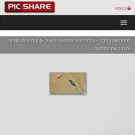
כניסה
Togg
navi
להמחשה בלבד - גודל הקיר בתמונה הוא כ-2.5 מ' ניתן לגרור
ולהזיז את התמונה