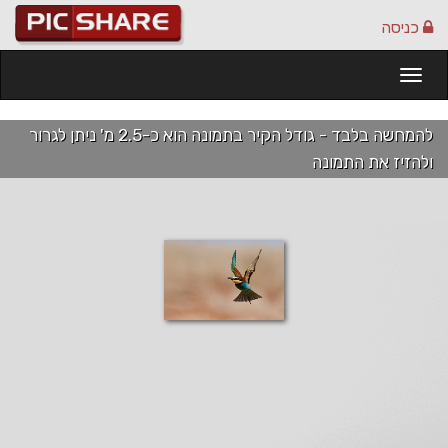
כניסה
Togg
navi
להמחשה בלבד - גודל הקיר בתמונה הוא כ-2.5 מ' ניתן לגרור
ולהזיז את התמונה