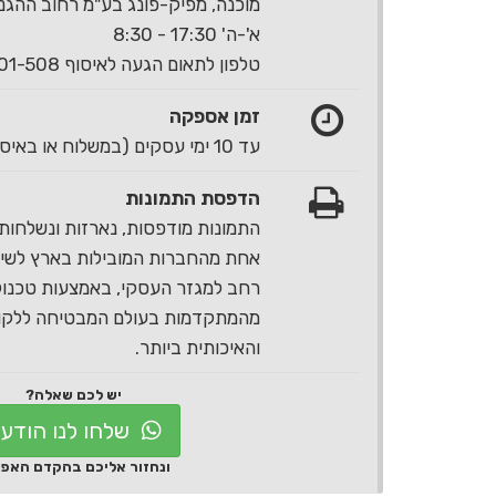
מוכנה, מפיק-פונג בע"מ רחוב ההגנה 40 ראשון לצי
א'-ה' 17:30 - 8:30
טלפון לתאום הגעה לאיסוף 1-700-501-508
זמן אספקה
עד 10 ימי עסקים (במשלוח או באיסוף עצמי)
הדפסת התמונות
התמונות מודפסות, נארזות ונשלחות 
אחת מהחברות המובילות בארץ לשירו
רחב למגזר העסקי, באמצעות טכנול
מהמתקדמות בעולם המבטיחה ללקוח
והאיכותית ביותר.
יש לכם שאלה?
שלחו לנו הודע
ונחזור אליכם בהקדם האפ