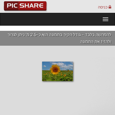
כניסה
Togg
navi
להמחשה בלבד - גודל הקיר בתמונה הוא כ-2.5 מ' ניתן לגרור
ולהזיז את התמונה