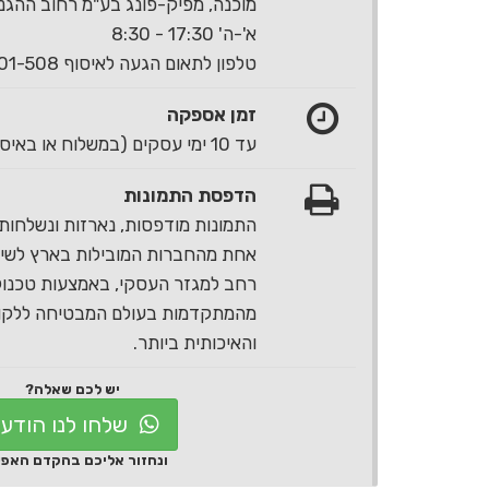
מוכנה, מפיק-פונג בע"מ רחוב ההגנה 40 ראשון לצי
א'-ה' 17:30 - 8:30
טלפון לתאום הגעה לאיסוף 1-700-501-508
זמן אספקה
עד 10 ימי עסקים (במשלוח או באיסוף עצמי)
הדפסת התמונות
התמונות מודפסות, נארזות ונשלחות 
אחת מהחברות המובילות בארץ לשירו
רחב למגזר העסקי, באמצעות טכנול
מהמתקדמות בעולם המבטיחה ללקוח
והאיכותית ביותר.
יש לכם שאלה?
שלחו לנו הודע
ונחזור אליכם בהקדם האפ