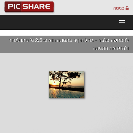
כניסה
Togg
navi
להמחשה בלבד - גודל הקיר בתמונה הוא כ-2.5 מ' ניתן לגרור
ולהזיז את התמונה