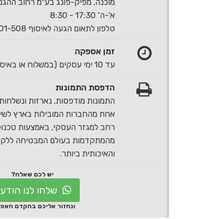
מוכנה, מפיק-פונג בע"מ רחוב ההגנה 40 ראשון לצי
א'-ה' 17:30 - 8:30
טלפון לתאום הגעה לאיסוף 1-700-501-508
זמן אספקה
עד 10 ימי עסקים (במשלוח או באיסוף עצמי)
הדפסת התמונות
התמונות מודפסות, נארזות ונשלחות 
אחת מהחברות המובילות בארץ לשירו
רחב למגזר העסקי, באמצעות טכנול
מהמתקדמות בעולם המבטיחה ללקוח
והאיכותית ביותר.
יש לכם שאלה?
שלחו לנו הודע
ונחזור אליכם בהקדם האפ