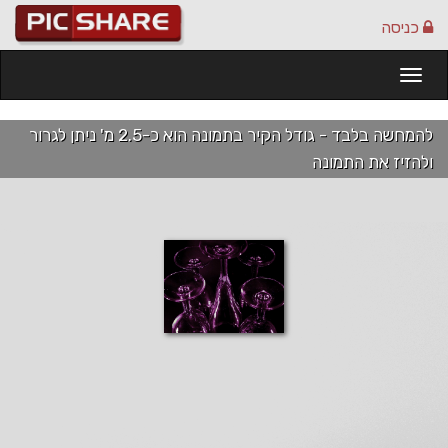
כניסה
Togg
navi
להמחשה בלבד - גודל הקיר בתמונה הוא כ-2.5 מ' ניתן לגרור
ולהזיז את התמונה