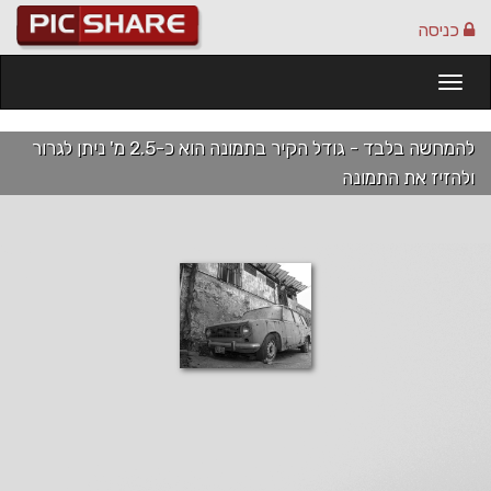
כניסה
Togg
navi
להמחשה בלבד - גודל הקיר בתמונה הוא כ-2.5 מ' ניתן לגרור
ולהזיז את התמונה