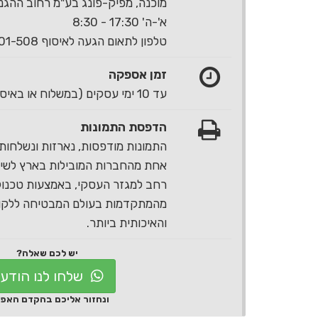
מוכנה, מפיק-פונג בע"מ רחוב ההגנה 40 ראשון לצי
א'-ה' 17:30 - 8:30
טלפון לתאום הגעה לאיסוף 1-700-501-508
זמן אספקה
עד 10 ימי עסקים (במשלוח או באיסוף עצמי)
הדפסת התמונות
התמונות מודפסות, נארזות ונשלחות 
אחת מהחברות המובילות בארץ לשירו
רחב למגזר העסקי, באמצעות טכנול
מהמתקדמות בעולם המבטיחה ללקוח
והאיכותית ביותר.
יש לכם שאלה?
שלחו לנו הודע
ונחזור אליכם בהקדם האפ