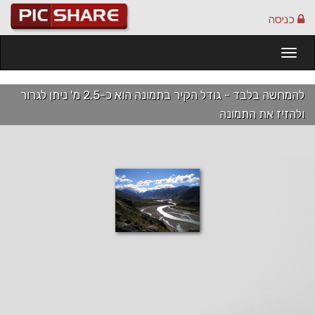
כניסה
Togg
navi
להמחשה בלבד - גודל הקיר בתמונה הוא כ-2.5 מ' ניתן לגרור
ולהזיז את התמונה