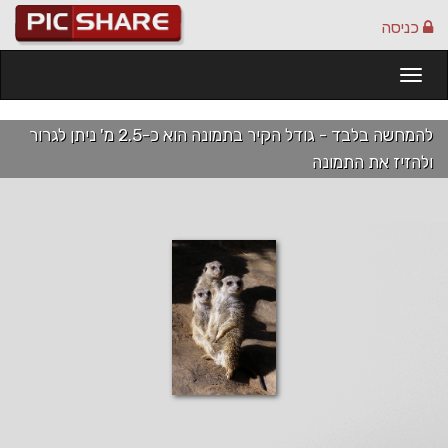
כניסה
Togg
navi
להמחשה בלבד - גודל הקיר בתמונה הוא כ-2.5 מ' ניתן לגרור
ולהזיז את התמונה