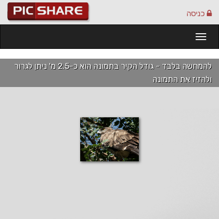
כניסה
Togg
navi
להמחשה בלבד - גודל הקיר בתמונה הוא כ-2.5 מ' ניתן לגרור
ולהזיז את התמונה