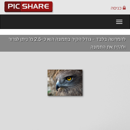
כניסה
Togg
navi
להמחשה בלבד - גודל הקיר בתמונה הוא כ-2.5 מ' ניתן לגרור
ולהזיז את התמונה