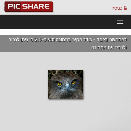
כניסה
Togg
navi
להמחשה בלבד - גודל הקיר בתמונה הוא כ-2.5 מ' ניתן לגרור
ולהזיז את התמונה