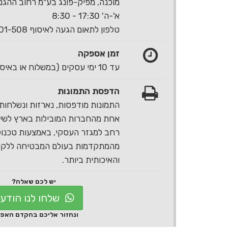
מוכנה, מפיק-פונג בע"מ רחוב ההגנה 40 ראשון לצי
א'-ה' 17:30 - 8:30
טלפון לתאום הגעה לאיסוף 1-700-501-508
זמן אספקה
עד 10 ימי עסקים (במשלוח או באיסוף עצמי)
הדפסת התמונות
התמונות מודפסות, נארזות ונשלחות 
אחת מהחברות המובילות בארץ לשירו
רחב למגזר העסקי, באמצעות טכנול
מהמתקדמות בעולם המבטיחה ללקוח
והאיכותית ביותר.
יש לכם שאלה?
שלחו לנו הודע
ונחזור אליכם בהקדם האפ