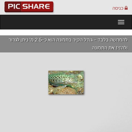
כניסה
Togg
navi
להמחשה בלבד - גודל הקיר בתמונה הוא כ-2.5 מ' ניתן לגרור
ולהזיז את התמונה