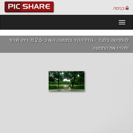
כניסה
Togg
navi
להמחשה בלבד - גודל הקיר בתמונה הוא כ-2.5 מ' ניתן לגרור
ולהזיז את התמונה