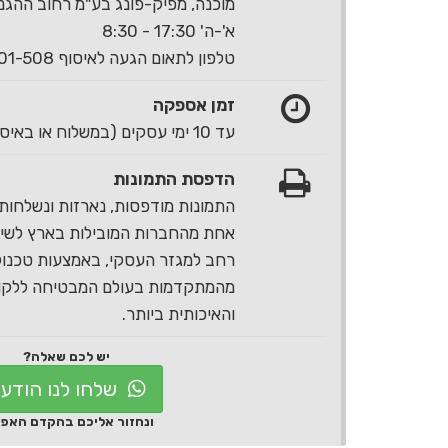
מוכנה, מפיק-פונג בע"מ רחוב ההגנה 40 ראשון לצי
א'-ה' 17:30 - 8:30
טלפון לתאום הגעה לאיסוף 1-700-501-508
זמן אספקה
עד 10 ימי עסקים (במשלוח או באיסוף עצמי)
הדפסת התמונות
התמונות מודפסות, נארזות ונשלחות 
אחת מהחברות המובילות בארץ לשירו
רחב למגזר העסקי, באמצעות טכנול
מהמתקדמות בעולם המבטיחה ללקוח
והאיכותית ביותר.
יש לכם שאלה?
שלחו לנו הודע
ונחזור אליכם בהקדם האפ