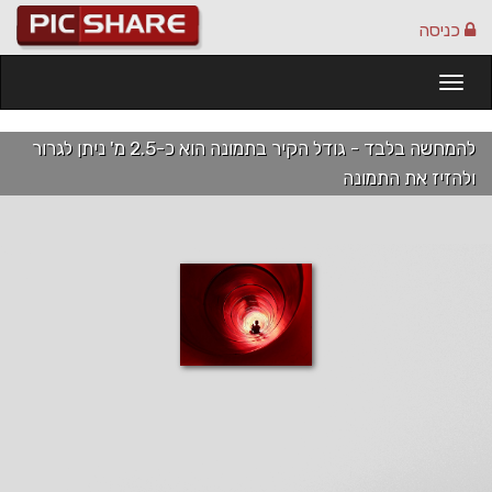
כניסה
Togg
navi
להמחשה בלבד - גודל הקיר בתמונה הוא כ-2.5 מ' ניתן לגרור
ולהזיז את התמונה