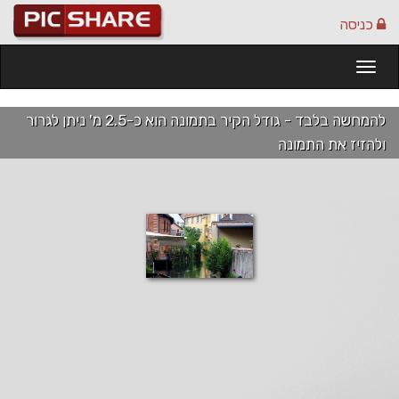
כניסה
Togg
navi
להמחשה בלבד - גודל הקיר בתמונה הוא כ-2.5 מ' ניתן לגרור
ולהזיז את התמונה