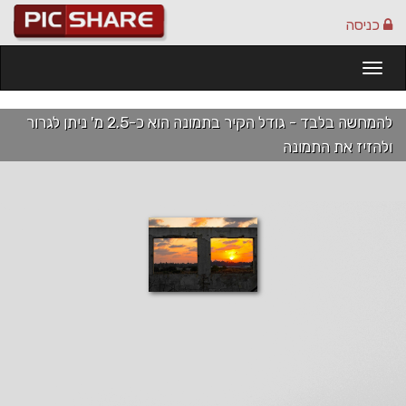
כניסה
Togg
navi
להמחשה בלבד - גודל הקיר בתמונה הוא כ-2.5 מ' ניתן לגרור
ולהזיז את התמונה