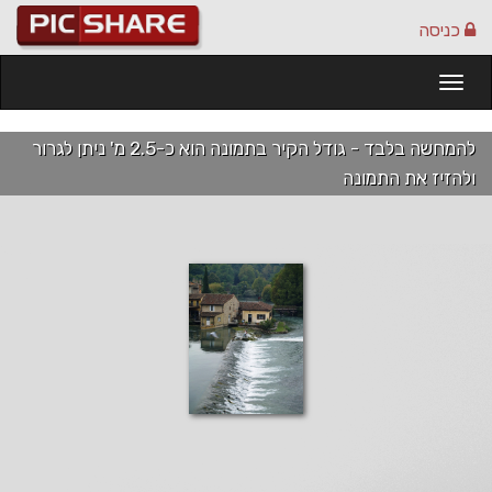
כניסה
Togg
navi
להמחשה בלבד - גודל הקיר בתמונה הוא כ-2.5 מ' ניתן לגרור
ולהזיז את התמונה