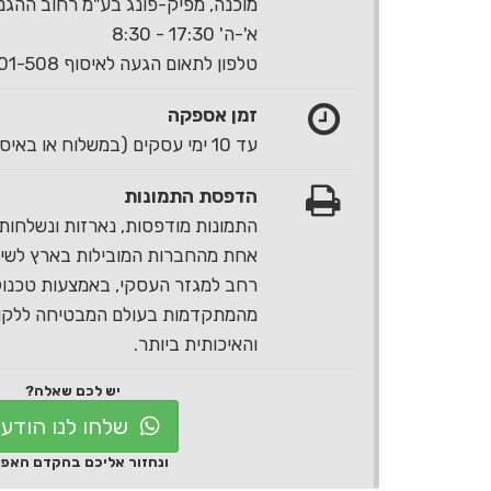
מוכנה, מפיק-פונג בע"מ רחוב ההגנה 40 ראשון לצי
א'-ה' 17:30 - 8:30
טלפון לתאום הגעה לאיסוף 1-700-501-508
זמן אספקה
עד 10 ימי עסקים (במשלוח או באיסוף עצמי)
הדפסת התמונות
התמונות מודפסות, נארזות ונשלחות 
אחת מהחברות המובילות בארץ לשירו
רחב למגזר העסקי, באמצעות טכנול
מהמתקדמות בעולם המבטיחה ללקוח
והאיכותית ביותר.
יש לכם שאלה?
שלחו לנו הודע
ונחזור אליכם בהקדם האפ