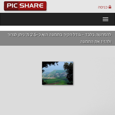
כניסה
Togg
navi
להמחשה בלבד - גודל הקיר בתמונה הוא כ-2.5 מ' ניתן לגרור
ולהזיז את התמונה