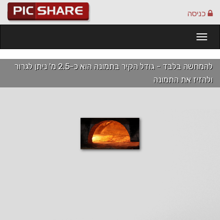
כניסה
Togg
navi
להמחשה בלבד - גודל הקיר בתמונה הוא כ-2.5 מ' ניתן לגרור
ולהזיז את התמונה