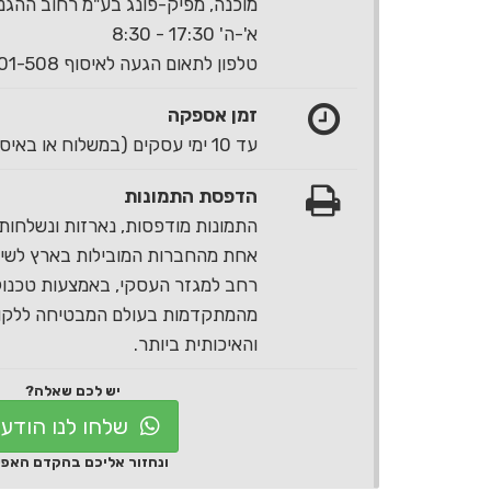
מוכנה, מפיק-פונג בע"מ רחוב ההגנה 40 ראשון לצי
א'-ה' 17:30 - 8:30
טלפון לתאום הגעה לאיסוף 1-700-501-508
זמן אספקה
עד 10 ימי עסקים (במשלוח או באיסוף עצמי)
הדפסת התמונות
התמונות מודפסות, נארזות ונשלחות 
אחת מהחברות המובילות בארץ לשירו
רחב למגזר העסקי, באמצעות טכנול
מהמתקדמות בעולם המבטיחה ללקוח
והאיכותית ביותר.
יש לכם שאלה?
שלחו לנו הודע
ונחזור אליכם בהקדם האפ