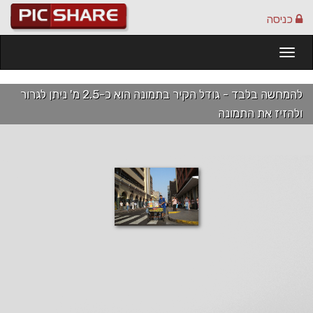
כניסה
Togg
navi
להמחשה בלבד - גודל הקיר בתמונה הוא כ-2.5 מ' ניתן לגרור
ולהזיז את התמונה