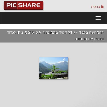
כניסה
Togg
navi
להמחשה בלבד - גודל הקיר בתמונה הוא כ-2.5 מ' ניתן לגרור
ולהזיז את התמונה