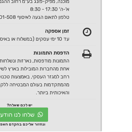
מוכנה, מפיק-פונג בע"מ רחוב ההגנה 40 ראשון לצי
א'-ה' 17:30 - 8:30
טלפון לתאום הגעה לאיסוף 1-700-501-508
זמן אספקה
עד 10 ימי עסקים (במשלוח או באיסוף עצמי)
הדפסת התמונות
התמונות מודפסות, נארזות ונשלחות 
אחת מהחברות המובילות בארץ לשירו
רחב למגזר העסקי, באמצעות טכנול
מהמתקדמות בעולם המבטיחה ללקוח
והאיכותית ביותר.
יש לכם שאלה?
שלחו לנו הודע
ונחזור אליכם בהקדם האפ