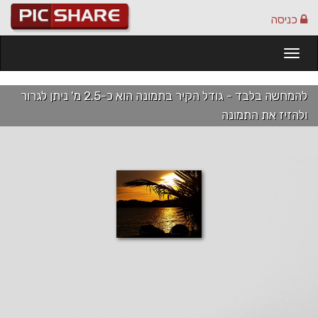
כניסה
Togg
navi
להמחשה בלבד - גודל הקיר בתמונה הוא כ-2.5 מ' ניתן לגרור
ולהזיז את התמונה