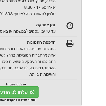
מוכנה, מפיק-פונג בע"מ רחוב ההגנה 40 ראשון לצי
א'-ה' 17:30 - 8:30
טלפון לתאום הגעה לאיסוף 1-700-501-508
זמן אספקה
עד 10 ימי עסקים (במשלוח או באיסוף עצמי)
הדפסת התמונות
התמונות מודפסות, נארזות ונשלחות 
אחת מהחברות המובילות בארץ לשירו
רחב למגזר העסקי, באמצעות טכנול
מהמתקדמות בעולם המבטיחה ללקוח
והאיכותית ביותר.
יש לכם שאלה?
שלחו לנו הודע
ונחזור אליכם בהקדם האפ