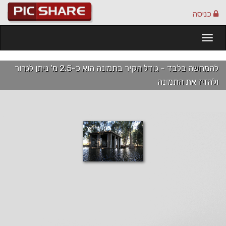
כניסה
Togg
navi
להמחשה בלבד - גודל הקיר בתמונה הוא כ-2.5 מ' ניתן לגרור
ולהזיז את התמונה