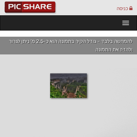
כניסה
Togg
navi
להמחשה בלבד - גודל הקיר בתמונה הוא כ-2.5 מ' ניתן לגרור
ולהזיז את התמונה