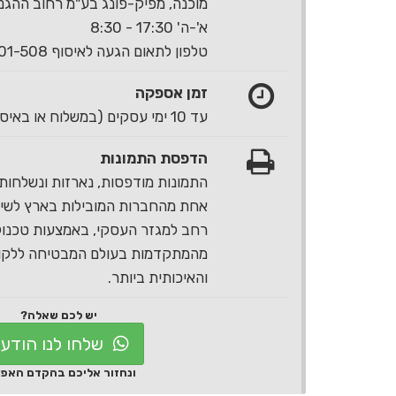
מוכנה, מפיק-פונג בע"מ רחוב ההגנה 40 ראשון לצי
א'-ה' 17:30 - 8:30
טלפון לתאום הגעה לאיסוף 1-700-501-508
זמן אספקה
עד 10 ימי עסקים (במשלוח או באיסוף עצמי)
הדפסת התמונות
התמונות מודפסות, נארזות ונשלחות 
אחת מהחברות המובילות בארץ לשירו
רחב למגזר העסקי, באמצעות טכנול
מהמתקדמות בעולם המבטיחה ללקוח
והאיכותית ביותר.
יש לכם שאלה?
שלחו לנו הודע
ונחזור אליכם בהקדם האפ