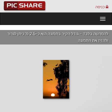
כניסה
Togg
navi
להמחשה בלבד - גודל הקיר בתמונה הוא כ-2.5 מ' ניתן לגרור
ולהזיז את התמונה