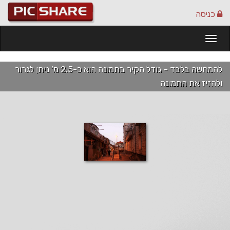
כניסה
Togg
navi
להמחשה בלבד - גודל הקיר בתמונה הוא כ-2.5 מ' ניתן לגרור
ולהזיז את התמונה